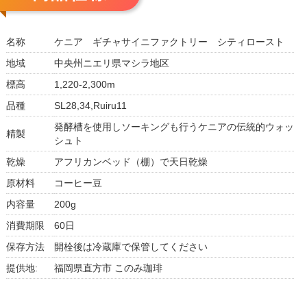
名称
ケニア ギチャサイニファクトリー シティロースト
地域
中央州ニエリ県マシラ地区
標高
1,220-2,300m
品種
SL28,34,Ruiru11
発酵槽を使用しソーキングも行うケニアの伝統的ウォッ
精製
シュト
乾燥
アフリカンベッド（棚）で天日乾燥
原材料
コーヒー豆
内容量
200g
消費期限
60日
保存方法
開栓後は冷蔵庫で保管してください
提供地:
福岡県直方市 このみ珈琲