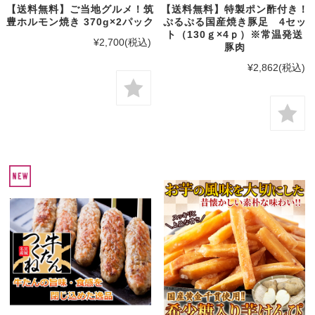
【送料無料】ご当地グルメ！筑
【送料無料】特製ポン酢付き！
豊ホルモン焼き 370g×2パック
ぷるぷる国産焼き豚足 4セッ
ト（130ｇ×4ｐ）※常温発送
¥2,700
(税込)
豚肉
¥2,862
(税込)