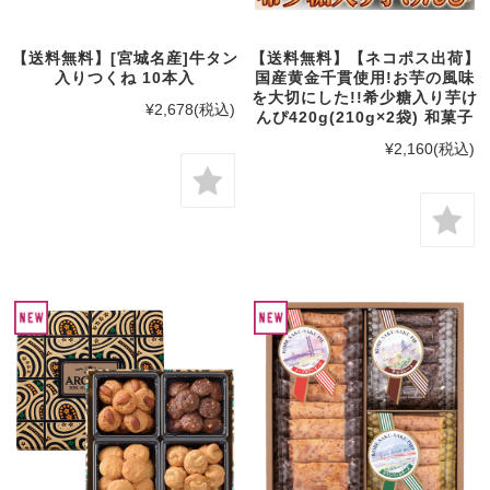
【送料無料】[宮城名産]牛タン
【送料無料】【ネコポス出荷】
入りつくね 10本入
国産黄金千貫使用!お芋の風味
を大切にした!!希少糖入り芋け
¥2,678
(税込)
んぴ420g(210g×2袋) 和菓子
¥2,160
(税込)