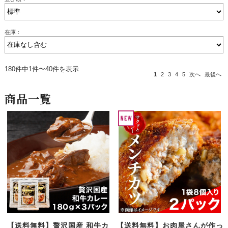
在庫：
180件中1件〜40件を表示
1
2
3
4
5
次へ
最後へ
商品一覧
【送料無料】贅沢国産 和牛カ
【送料無料】お肉屋さんが作っ