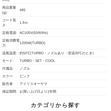
商品重量
485
(g):
コード長
1.8ｍ
さ:
定格電源:
AC100V(50/60Hz)
定格消費電
1200W(TURBO)
力:
温風温度:
約50℃(TURBO・ノズルあり・室温30℃のとき)
モード:
TURBO・SET・COOL
付属品:
ノズル
カラー:
ピンク
販売者:
アイリスオーヤマ
保証期間:
お買い上げ日より1年間
カテゴリから探す