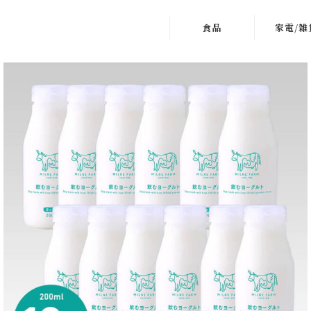
食品
家電/雑
お肉
＞ キッチ
魚介
＞ 掃除
お惣菜
＞ 美容
鍋類
＞ 季節・
電
麺類
＞ インテ
お米・パン・餅
寝具
スイーツ・アイ
＞ 防災
ス