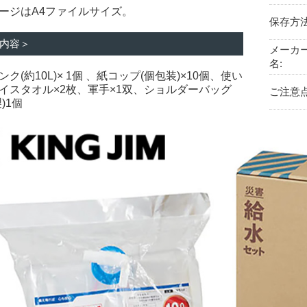
ージはA4ファイルサイズ。
保存方法
内容＞
メーカ
名:
ク(約10L)× 1個 、紙コップ(個包装)×10個、使い
イスタオル×2枚、軍手×1双、ショルダーバッグ
ご注意点
)1個