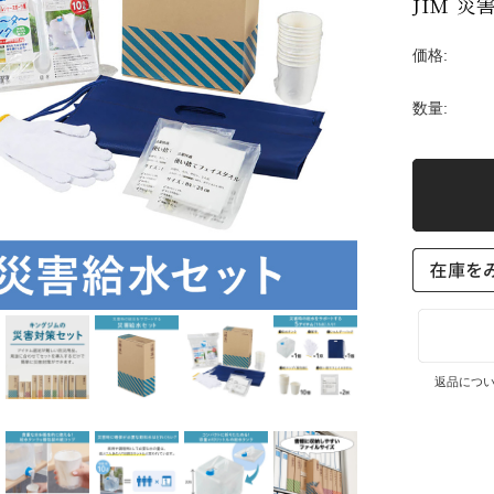
JIM 災
価格:
数量:
返品につ