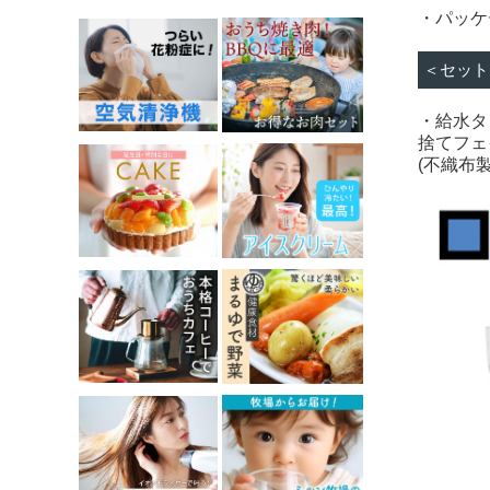
・パッケ
＜セット
・給水タン
捨てフェ
(不織布製