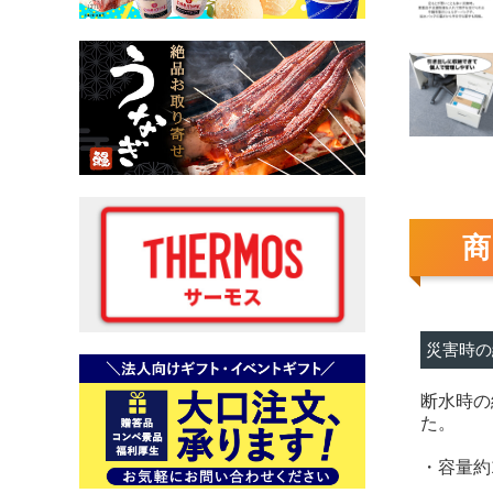
災害時の
断水時の
た。
・容量約