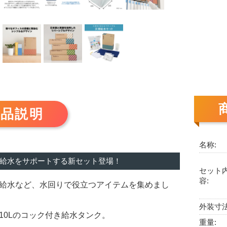
商品説明
名称:
給水をサポートする新セット登場！
セット
容:
給水など、水回りで役立つアイテムを集めまし
外装寸法
10Lのコック付き給水タンク。
重量: