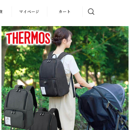
貨
マイページ
カート
ン家電
家電
家電
空調家
リア・
用品