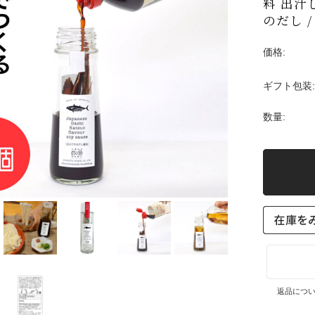
料 出汁
のだし 
価格:
ギフト包装:
数量:
返品につ