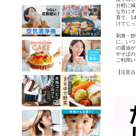
分程に減
な方にオ
育て、1
けてじっ
刺身・炒
に。いつ
の醤油が
やそばの
ご利用い
【注意点