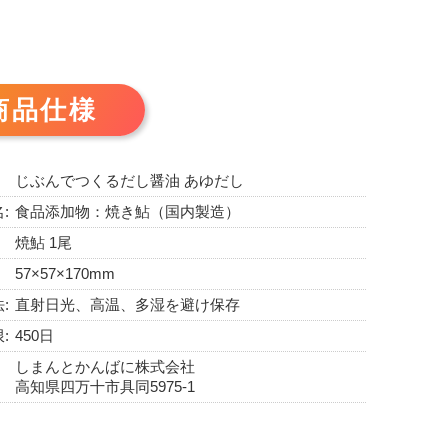
商品仕様
じぶんでつくるだし醤油 あゆだし
:
食品添加物：焼き鮎（国内製造）
焼鮎 1尾
57×57×170mm
:
直射日光、高温、多湿を避け保存
:
450日
しまんとかんばに株式会社
高知県四万十市具同5975-1