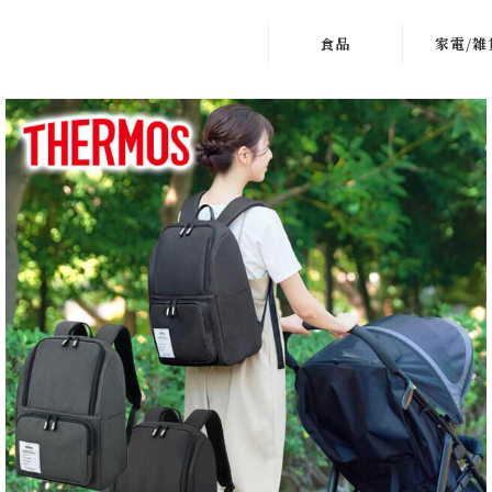
食品
家電/雑
お肉
＞ キッチ
魚介
＞ 掃除
お惣菜
＞ 美容
鍋類
＞ 季節・
電
麺類
＞ インテ
お米・パン・餅
寝具
スイーツ・アイ
＞ 防災
ス