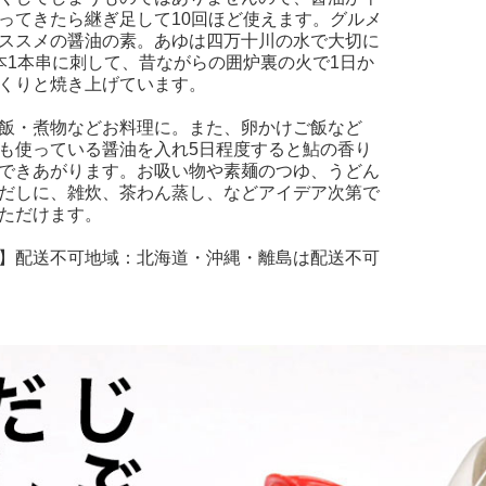
ってきたら継ぎ足して10回ほど使えます。グルメ
ススメの醤油の素。あゆは四万十川の水で大切に
本1本串に刺して、昔ながらの囲炉裏の火で1日か
くりと焼き上げています。
飯・煮物などお料理に。また、卵かけご飯など
も使っている醤油を入れ5日程度すると鮎の香り
できあがります。お吸い物や素麺のつゆ、うどん
だしに、雑炊、茶わん蒸し、などアイデア次第で
ただけます。
】配送不可地域：北海道・沖縄・離島は配送不可