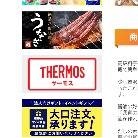
高級料亭
庭で簡単
少し贅沢
ったこれ
す。
醤油の好
『我家の
油が作れ
だしの素
度で出尽