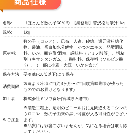
商品仕様
名称:
《ほとんど数の子60％!!》【業務用】贅沢松前漬け1kg
規格:
1kg
数の子（ロシア）、昆布、人参、砂糖、還元澱粉糖化
物、醤油、蛋白加水分解物、かつおエキス、発酵調味
原材料:
料、いか、醸造酢/酒精、調味料（アミノ酸等）、増粘
剤（キサンタンガム）、酸味料、保存料（ソルビン酸
K）、（一部に小麦・大豆・いかを含む）
保存方法
要冷凍(-18℃以下)にて保存
製造より冷凍2年(約8ヶ月〜2年日弱賞味期限が残った
消費期限
ものでのお届けとなります)
加工者:
株式会社ミツワ食研(宮城県石巻市)
※製造工程上、透明のビニール片に見間違えるニシンの
ウロコや、数の子由来の黒い薄皮が入る可能性がござい
※ご注意
ます。
※品質には影響ございませんが、気になる場合は取り除
いてください。