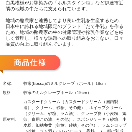
白黒模様がお馴染みの『ホルスタイン種』など伊達市近
隣の地域の牛たちに支えられています。
地域の酪農家と連携してより良い生乳を生産するため、
日本中に誇れる地域限定のブランド「だて牛乳」を作る
ため、地域の酪農家の牛の健康管理や搾乳作業などを厳
しく管理し、様々な課題への取り組みをおこない、日々
品質の向上に取り組んでいます。
商品仕様
名称:
牧家(Bocca)のミルクレープ（ホール）18cm
規格:
牧家のミルクレープホール（19cm）
カスタードクリーム（カスタードクリーム（国内製
造）、クリーム、砂糖、その他）、ホイップクリーム
（クリーム、砂糖、ラム酒）、クレープ皮（小麦粉、鶏
原材料:
卵、食用こめ油、その他）、スポンジケーキ（砂糖、小
麦粉、加糖卵黄（卵黄、砂糖）その他）、ラムシロップ
（砂糖、ラム酒）/トレハロース、香料、（一部に乳成